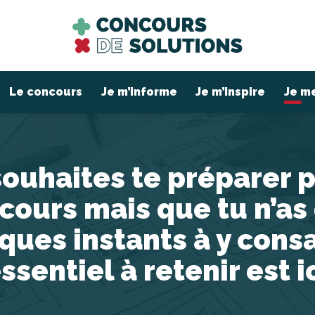
Le concours
Je m’informe
Je m’inspire
Je m
 souhaites te préparer p
cours mais que tu n’as
ques instants à y consa
essentiel à retenir est ic