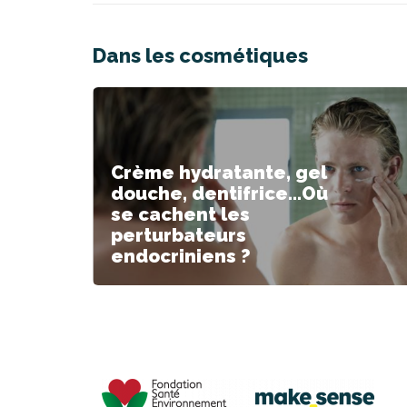
Dans les cosmétiques
Crème hydratante, gel
douche, dentifrice…Où
se cachent les
perturbateurs
endocriniens ?