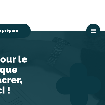
e prépare
our le
 que
crer,
i !